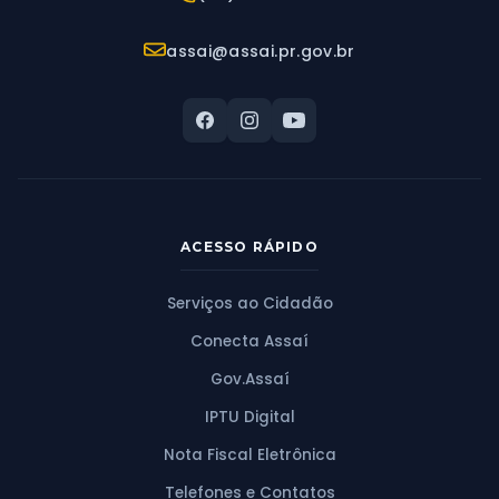
E-mail:
assai@assai.pr.gov.br
ACESSO RÁPIDO
Serviços ao Cidadão
Conecta Assaí
Gov.Assaí
IPTU Digital
Nota Fiscal Eletrônica
Telefones e Contatos