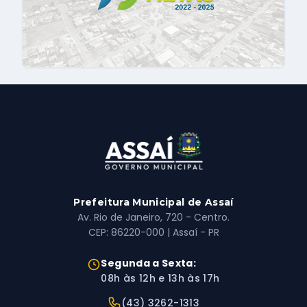
Prefeitura Municipal de Assaí
Av. Rio de Janeiro, 720 - Centro.
CEP: 86220-000 | Assaí - PR
Horário de Atendimento:
Segunda a Sexta:
08h às 12h e 13h às 17h
Telefone:
(43) 3262-1313