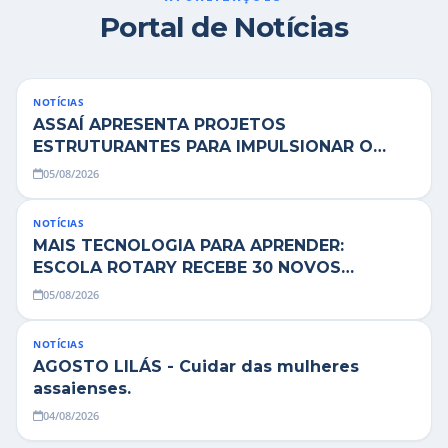
Portal de Notícias
Transparência e Atos
Sou Assaiense
NOTÍCIAS
ASSAÍ APRESENTA PROJETOS
ESTRUTURANTES PARA IMPULSIONAR O
DESENVOLVIMENTO DA CIDADE.
05/08/2026
🇧🇷 Idioma
IDIOMA
WebMail
Manual de Identidade Visual
NOTÍCIAS
MAIS TECNOLOGIA PARA APRENDER:
ESCOLA ROTARY RECEBE 30 NOVOS
ACESSIBILIDADE
CHROMEBOOKS
05/08/2026
Contraste
A-
A+
NOTÍCIAS
AGOSTO LILÁS - Cuidar das mulheres
CLIMA AGORA
assaienses.
Chuva
04/08/2026
24°C
• Umid.
72%