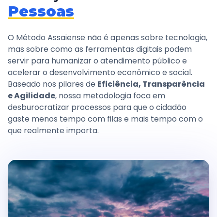
Pessoas
Transparência e Atos
O Método Assaiense não é apenas sobre tecnologia,
mas sobre como as ferramentas digitais podem
Sou Assaiense
servir para humanizar o atendimento público e
acelerar o desenvolvimento econômico e social.
Baseado nos pilares de
Eficiência, Transparência
e Agilidade
, nossa metodologia foca em
🇧🇷 Idioma
IDIOMA
desburocratizar processos para que o cidadão
WebMail
Manual de Identidade Visual
gaste menos tempo com filas e mais tempo com o
que realmente importa.
ACESSIBILIDADE
Contraste
A-
A+
CLIMA AGORA
Céu limpo
21°C
• Umid.
72%