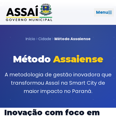
Ir para o menu [2]
Ir para o conteúdo [1]
Menu
REDES SOCIAIS
Início
Cidade
Método Assaiense
PERFIL DE NAVEGAÇÃO
Geral
Método
Assaiense
Início
A metodologia de gestão inovadora que
transformou Assaí na Smart City de
Cidade
maior impacto no Paraná.
Governo
Inovação com foco em
Ouvidoria