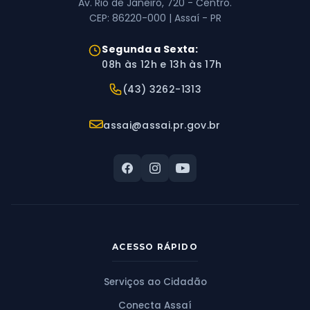
Av. Rio de Janeiro, 720 - Centro.
CEP: 86220-000 | Assaí - PR
Horário de Atendimento:
Segunda a Sexta:
08h às 12h e 13h às 17h
Telefone:
(43) 3262-1313
E-mail:
assai@assai.pr.gov.br
ACESSO RÁPIDO
Serviços ao Cidadão
Conecta Assaí