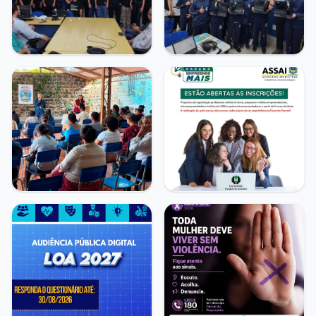
Transparência e Atos
Sou Assaiense
🇧🇷 Idioma
IDIOMA
WebMail
Manual de Identidade Visual
ACESSIBILIDADE
Contraste
A-
A+
CLIMA AGORA
Poucas nuvens
23°C
• Umid.
64%