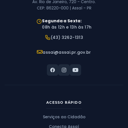
Av. Rio de Janeiro, 720 - Centro.
CEP: 86220-000 | Assaí - PR
Horário de Atendimento:
Segunda a Sexta:
08h às 12h e 13h às 17h
Telefone:
(43) 3262-1313
E-mail:
assai@assai.pr.gov.br
ACESSO RÁPIDO
Serviços ao Cidadão
Conecta Assaí