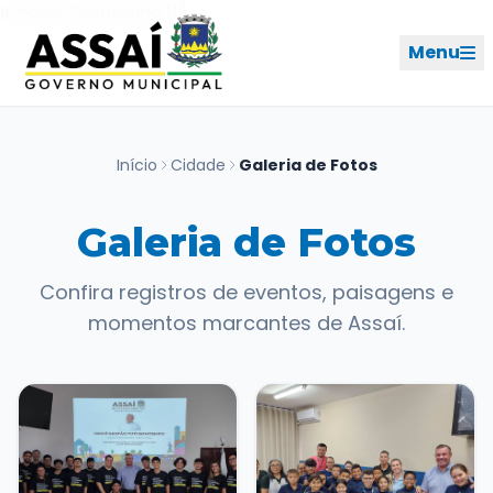
Ir para o menu [2]
Ir para o conteúdo [1]
Menu
REDES SOCIAIS
Início
Cidade
Galeria de Fotos
PERFIL DE NAVEGAÇÃO
Geral
Galeria de Fotos
Confira registros de eventos, paisagens e
Início
momentos marcantes de Assaí.
Cidade
Governo
Ouvidoria