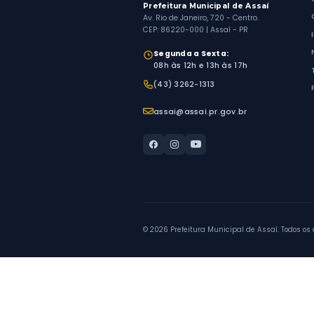
Prefeitura Municipal 
Av. Rio de Janeiro, 720 - 
CEP: 86220-000 | Assaí 
Horário de Atendim
Segunda a Sexta:
08h às 12h e 13h às 