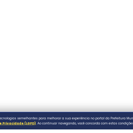
FAQ & Ajuda
.br
al de Assaí. Todos os direitos reservados.
P