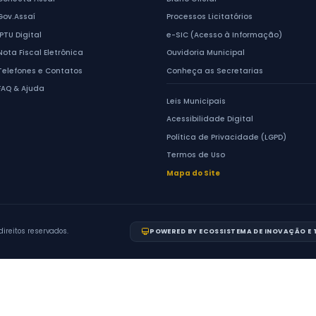
ACESSO RÁPIDO
Serviços ao Cidadão
Conecta Assaí
de Assaí
Gov.Assaí
Centro.
- PR
IPTU Digital
Nota Fiscal Eletrônica
ento:
17h
Telefones e Contatos