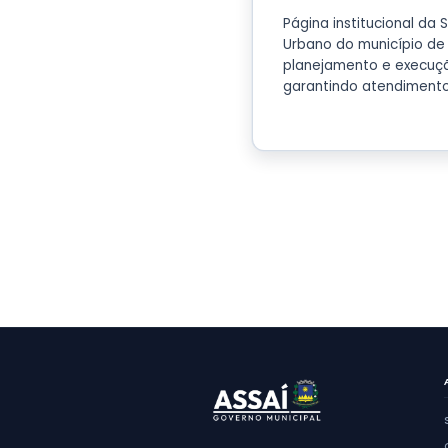
Ap
Página 
Urbano 
planeja
garanti