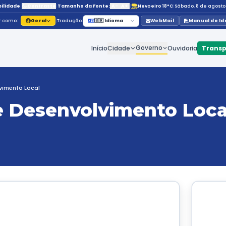
Acessibilidade
|
Contraste
|
Tamanho da Fonte:
Navegar como:
Geral
|
Tradução:
🇧🇷 Id
Início
C
retaria de Desenvolvimento Local
aria de Desenvolv
io Valini