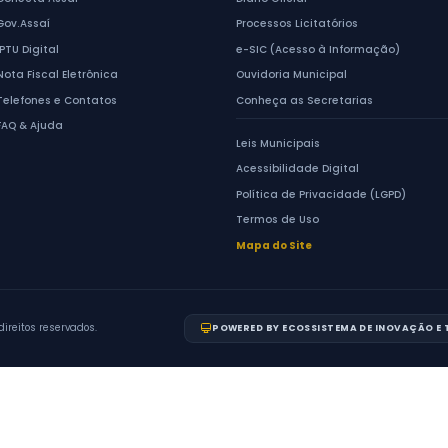
ACESSO RÁPIDO
Serviços ao Cidadão
Conecta Assaí
de Assaí
Gov.Assaí
Centro.
- PR
IPTU Digital
Nota Fiscal Eletrônica
ento:
17h
Telefones e Contatos