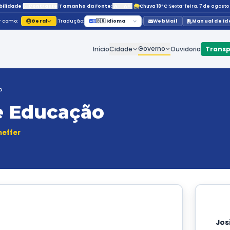
Acessibilidade
|
Contraste
|
Tamanho da Fonte:
Navegar como:
Geral
|
Tradução:
🇧🇷 Id
Início
C
retaria de Educação
aria de Educação
iane Santana Cheffer