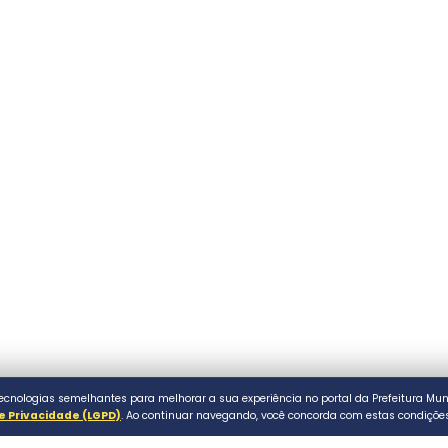
FAQ & Ajuda
.br
al de Assaí. Todos os direitos reservados.
P