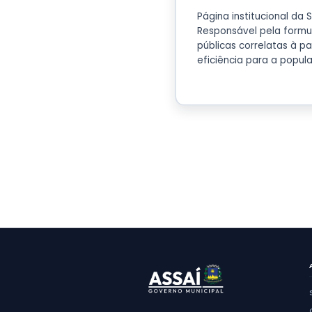
Ap
Página 
Respons
pública
eficiên