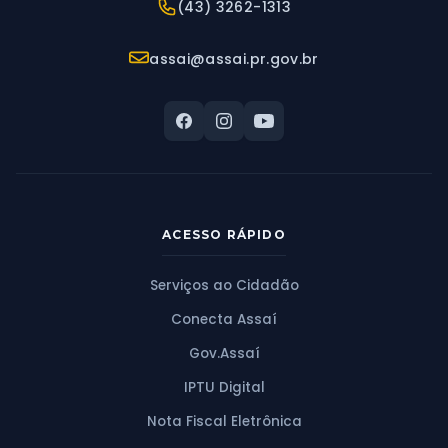
Telefone:
(43) 3262-1313
E-mail:
assai@assai.pr.gov.br
ACESSO RÁPIDO
Serviços ao Cidadão
Conecta Assaí
Gov.Assaí
IPTU Digital
Nota Fiscal Eletrônica