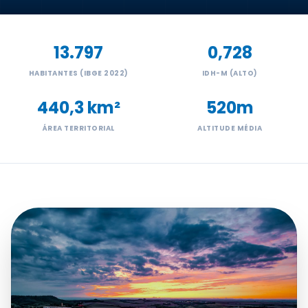
Transparência e Atos
13.797
0,728
Sou Assaiense
HABITANTES (IBGE 2022)
IDH-M (ALTO)
440,3 km²
520m
ÁREA TERRITORIAL
ALTITUDE MÉDIA
🇧🇷 Idioma
IDIOMA
WebMail
Manual de Identidade Visual
ACESSIBILIDADE
Contraste
A-
A+
CLIMA AGORA
Poucas nuvens
29°C
• Umid.
43%