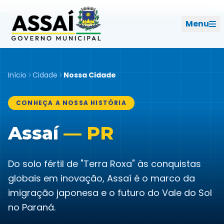
Ir para o menu [2]
Ir para o conteúdo [1]
Menu
REDES SOCIAIS
Início
Cidade
Nossa Cidade
PERFIL DE NAVEGAÇÃO
Geral
CONHEÇA A NOSSA HISTÓRIA
Assaí
— PR
Início
Cidade
Do solo fértil de "Terra Roxa" às conquistas
globais em inovação, Assaí é o marco da
Governo
imigração japonesa e o futuro do Vale do Sol
no Paraná.
Ouvidoria