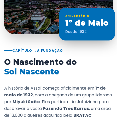
ANIVERSÁRIO
1º de Maio
Desde 1932
CAPÍTULO I: A FUNDAÇÃO
O Nascimento do
Sol Nascente
A história de Assaí começa oficialmente em
1º de
maio de 1932
, com a chegada de um grupo liderado
por
Miyuki Saito
. Eles partiram de Jataizinho para
desbravar a vasta
Fazenda Três Barras
, uma área
de 13.600 alqueires adquirida pela
BRATAC
.