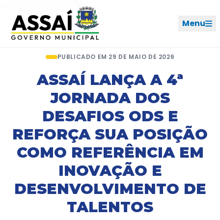
Ir para o menu [2]
Ir para o conteúdo [1]
Menu
Início
Notícias
Artigo
PUBLICADO EM 29 DE MAIO DE 2026
REDES SOCIAIS
ASSAÍ LANÇA A 4ª
JORNADA DOS
PERFIL DE NAVEGAÇÃO
Geral
DESAFIOS ODS E
REFORÇA SUA POSIÇÃO
Início
COMO REFERÊNCIA EM
Cidade
INOVAÇÃO E
DESENVOLVIMENTO DE
Governo
TALENTOS
Ouvidoria