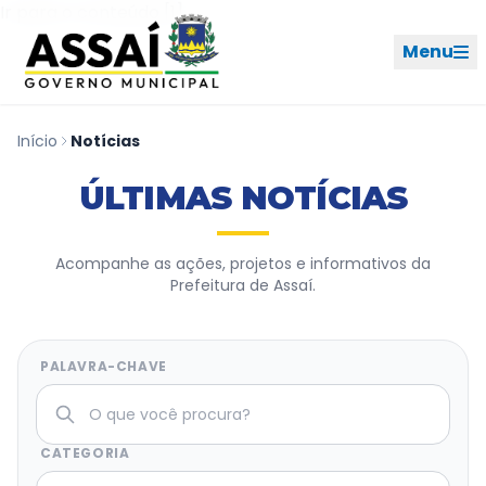
Ir para o menu [2]
Ir para o conteúdo [1]
Menu
Início
Notícias
REDES SOCIAIS
ÚLTIMAS NOTÍCIAS
PERFIL DE NAVEGAÇÃO
Geral
Acompanhe as ações, projetos e informativos da
Prefeitura de Assaí.
Início
Cidade
PALAVRA-CHAVE
Governo
CATEGORIA
Ouvidoria