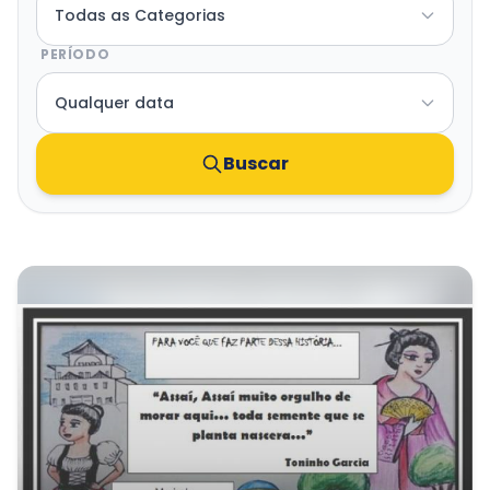
Transparência e Atos
PERÍODO
Sou Assaiense
Buscar
🇧🇷 Idioma
IDIOMA
WebMail
Manual de Identidade Visual
ACESSIBILIDADE
Contraste
A-
A+
CLIMA AGORA
Nevoeiro
17°C
• Umid.
97%