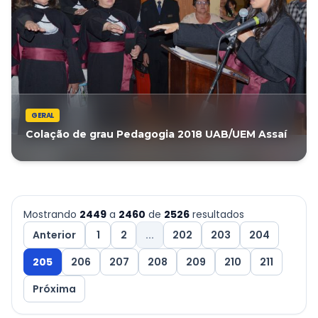
GERAL
Colação de grau Pedagogia 2018 UAB/UEM Assaí
Mostrando
2449
a
2460
de
2526
resultados
Anterior
1
2
...
202
203
204
205
206
207
208
209
210
211
Próxima